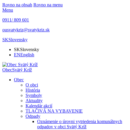
Rovno na obsah
Rovno na menu
Menu
0911/ 809 601
ousvatykriz@svatykriz.sk
SK
Slovensky
SK
Slovensky
EN
English
Obec
Svätý Kríž
Obec
O obci
História
Symboly
Aktuality
Kalendár akcií
TLAČIVÁ NA VYBAVENIE
Odpady
Oznámenie o úrovni vytriedenia komunálnych
odpadov v obci Svätý Kríž