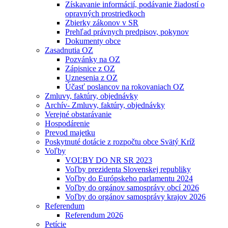
Získavanie informácií, podávanie žiadostí o
opravných prostriedkoch
Zbierky zákonov v SR
Prehľad právnych predpisov, pokynov
Dokumenty obce
Zasadnutia OZ
Pozvánky na OZ
Zápisnice z OZ
Uznesenia z OZ
Účasť poslancov na rokovaniach OZ
Zmluvy, faktúry, objednávky
Archív- Zmluvy, faktúry, objednávky
Verejné obstarávanie
Hospodárenie
Prevod majetku
Poskytnuté dotácie z rozpočtu obce Svätý Kríž
Voľby
VOĽBY DO NR SR 2023
Voľby prezidenta Slovenskej republiky
Voľby do Európskeho parlamentu 2024
Voľby do orgánov samosprávy obcí 2026
Voľby do orgánov samosprávy krajov 2026
Referendum
Referendum 2026
Petície