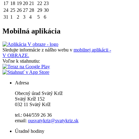
17
18
19
20
21
22
23
24
25
26
27
28
29
30
31
1
2
3
4
5
6
Mobilná aplikácia
Sledujte informácie z nášho webu v
mobilnej aplikácii -
V OBRAZE.
Voľne k stiahnutiu:
Adresa
Obecný úrad Svätý Kríž
Svätý Kríž 152
032 11 Svätý Kríž
tel.: 044/559 26 36
email:
ousvatykriz@svatykriz.sk
Úradné hodiny