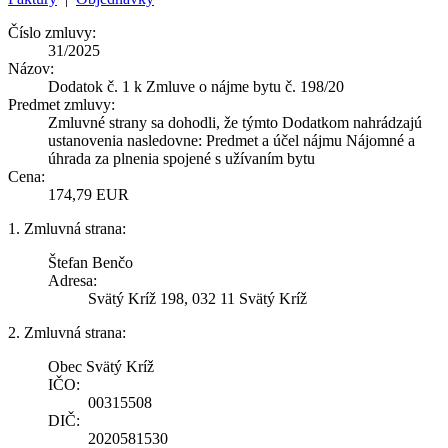
Číslo zmluvy:
31/2025
Názov:
Dodatok č. 1 k Zmluve o nájme bytu č. 198/20
Predmet zmluvy:
Zmluvné strany sa dohodli, že týmto Dodatkom nahrádzajú
ustanovenia nasledovne: Predmet a účel nájmu Nájomné a
úhrada za plnenia spojené s užívaním bytu
Cena:
174,79 EUR
1. Zmluvná strana:
Štefan Benčo
Adresa:
Svätý Kríž 198, 032 11 Svätý Kríž
2. Zmluvná strana:
Obec Svätý Kríž
IČO:
00315508
DIČ:
2020581530