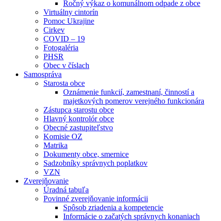
Ročný výkaz o komunálnom odpade z obce
Virtuálny cintorín
Pomoc Ukrajine
Cirkev
COVID – 19
Fotogaléria
PHSR
Obec v číslach
Samospráva
Starosta obce
Oznámenie funkcií, zamestnaní, činností a
majetkových pomerov verejného funkcionára
Zástupca starostu obce
Hlavný kontrolór obce
Obecné zastupiteľstvo
Komisie OZ
Matrika
Dokumenty obce, smernice
Sadzobníky správnych poplatkov
VZN
Zverejňovanie
Úradná tabuľa
Povinné zverejňovanie informácii
Spôsob zriadenia a kompetencie
Informácie o začatých správnych konaniach