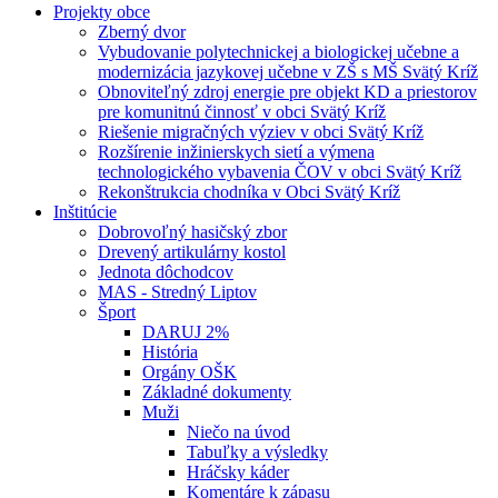
Projekty obce
Zberný dvor
Vybudovanie polytechnickej a biologickej učebne a
modernizácia jazykovej učebne v ZŠ s MŠ Svätý Kríž
Obnoviteľný zdroj energie pre objekt KD a priestorov
pre komunitnú činnosť v obci Svätý Kríž
Riešenie migračných výziev v obci Svätý Kríž
Rozšírenie inžinierskych sietí a výmena
technologického vybavenia ČOV v obci Svätý Kríž
Rekonštrukcia chodníka v Obci Svätý Kríž
Inštitúcie
Dobrovoľný hasičský zbor
Drevený artikulárny kostol
Jednota dôchodcov
MAS - Stredný Liptov
Šport
DARUJ 2%
História
Orgány OŠK
Základné dokumenty
Muži
Niečo na úvod
Tabuľky a výsledky
Hráčsky káder
Komentáre k zápasu