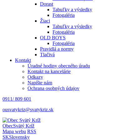
Dorast
Tabuľky a výsledky
Fotogaléria
Žiaci
Tabuľky a výsledky
Fotogaléria
OLD BOYS
Fotogaléria
Pravidlá a normy
Tlačivá
Kontakt
Úradné hodiny obecného úradu
Kontakt na kancelárie
Odkazy
Napíšte nám
Ochrana osobných údajov
0911/ 809 601
ousvatykriz@svatykriz.sk
Obec
Svätý Kríž
Mapa webu
RSS
SK
Slovensky