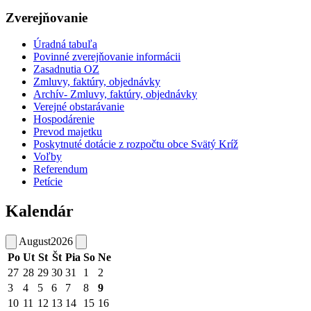
Zverejňovanie
Úradná tabuľa
Povinné zverejňovanie informácii
Zasadnutia OZ
Zmluvy, faktúry, objednávky
Archív- Zmluvy, faktúry, objednávky
Verejné obstarávanie
Hospodárenie
Prevod majetku
Poskytnuté dotácie z rozpočtu obce Svätý Kríž
Voľby
Referendum
Petície
Kalendár
August
2026
Po
Ut
St
Št
Pia
So
Ne
27
28
29
30
31
1
2
3
4
5
6
7
8
9
10
11
12
13
14
15
16