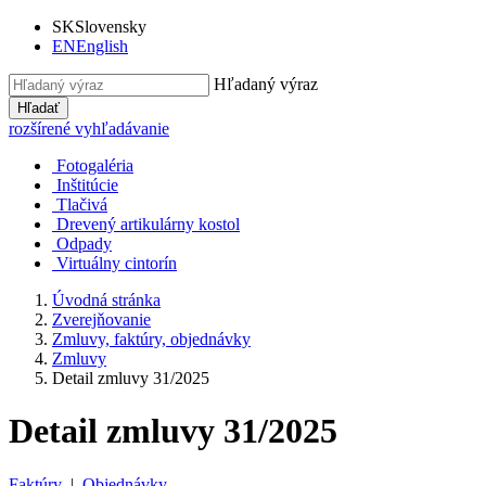
SK
Slovensky
EN
English
Hľadaný výraz
Hľadať
rozšírené vyhľadávanie
Fotogaléria
Inštitúcie
Tlačivá
Drevený artikulárny kostol
Odpady
Virtuálny cintorín
Úvodná stránka
Zverejňovanie
Zmluvy, faktúry, objednávky
Zmluvy
Detail zmluvy 31/2025
Detail zmluvy 31/2025
Faktúry
|
Objednávky