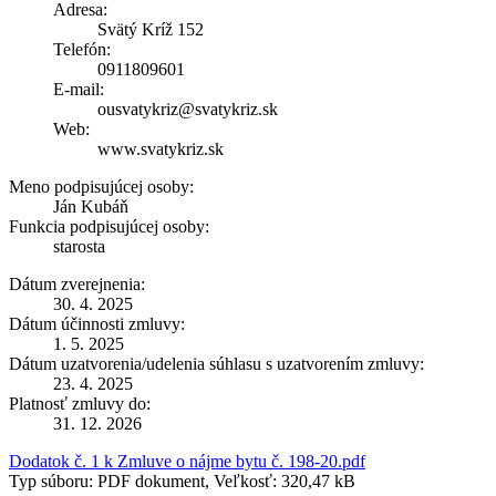
Adresa:
Svätý Kríž 152
Telefón:
0911809601
E-mail:
ousvatykriz@svatykriz.sk
Web:
www.svatykriz.sk
Meno podpisujúcej osoby:
Ján Kubáň
Funkcia podpisujúcej osoby:
starosta
Dátum zverejnenia:
30. 4. 2025
Dátum účinnosti zmluvy:
1. 5. 2025
Dátum uzatvorenia/udelenia súhlasu s uzatvorením zmluvy:
23. 4. 2025
Platnosť zmluvy do:
31. 12. 2026
Dodatok č. 1 k Zmluve o nájme bytu č. 198-20.pdf
Typ súboru: PDF dokument, Veľkosť: 320,47 kB