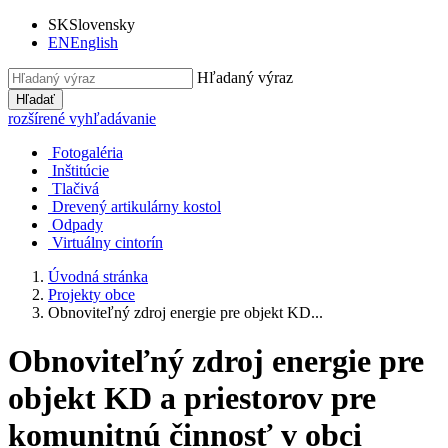
SK
Slovensky
EN
English
Hľadaný výraz
Hľadať
rozšírené vyhľadávanie
Fotogaléria
Inštitúcie
Tlačivá
Drevený artikulárny kostol
Odpady
Virtuálny cintorín
Úvodná stránka
Projekty obce
Obnoviteľný zdroj energie pre objekt KD...
Obnoviteľný zdroj energie pre
objekt KD a priestorov pre
komunitnú činnosť v obci