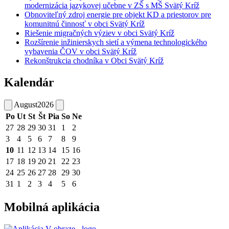
modernizácia jazykovej učebne v ZŠ s MŠ Svätý Kríž
Obnoviteľný zdroj energie pre objekt KD a priestorov pre
komunitnú činnosť v obci Svätý Kríž
Riešenie migračných výziev v obci Svätý Kríž
Rozšírenie inžinierskych sietí a výmena technologického
vybavenia ČOV v obci Svätý Kríž
Rekonštrukcia chodníka v Obci Svätý Kríž
Kalendár
August
2026
Po
Ut
St
Št
Pia
So
Ne
27
28
29
30
31
1
2
3
4
5
6
7
8
9
10
11
12
13
14
15
16
17
18
19
20
21
22
23
24
25
26
27
28
29
30
31
1
2
3
4
5
6
Mobilná aplikácia