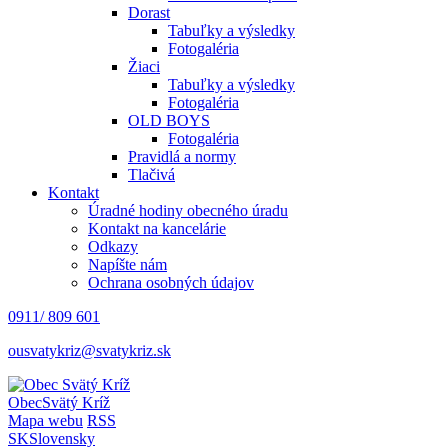
Dorast
Tabuľky a výsledky
Fotogaléria
Žiaci
Tabuľky a výsledky
Fotogaléria
OLD BOYS
Fotogaléria
Pravidlá a normy
Tlačivá
Kontakt
Úradné hodiny obecného úradu
Kontakt na kancelárie
Odkazy
Napíšte nám
Ochrana osobných údajov
0911/ 809 601
ousvatykriz@svatykriz.sk
Obec
Svätý Kríž
Mapa webu
RSS
SK
Slovensky