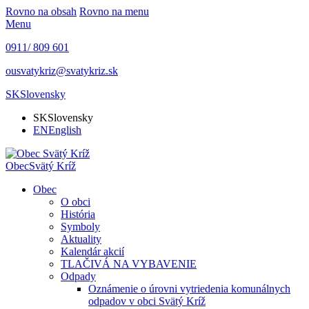
Rovno na obsah
Rovno na menu
Menu
0911/ 809 601
ousvatykriz@svatykriz.sk
SK
Slovensky
SK
Slovensky
EN
English
Obec
Svätý Kríž
Obec
O obci
História
Symboly
Aktuality
Kalendár akcií
TLAČIVÁ NA VYBAVENIE
Odpady
Oznámenie o úrovni vytriedenia komunálnych
odpadov v obci Svätý Kríž