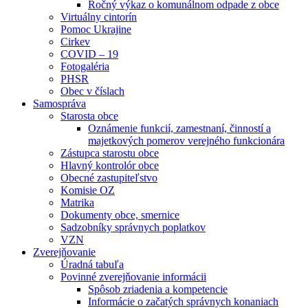
Ročný výkaz o komunálnom odpade z obce
Virtuálny cintorín
Pomoc Ukrajine
Cirkev
COVID – 19
Fotogaléria
PHSR
Obec v číslach
Samospráva
Starosta obce
Oznámenie funkcií, zamestnaní, činností a
majetkových pomerov verejného funkcionára
Zástupca starostu obce
Hlavný kontrolór obce
Obecné zastupiteľstvo
Komisie OZ
Matrika
Dokumenty obce, smernice
Sadzobníky správnych poplatkov
VZN
Zverejňovanie
Úradná tabuľa
Povinné zverejňovanie informácii
Spôsob zriadenia a kompetencie
Informácie o začatých správnych konaniach