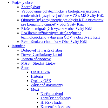
Projekty obce
Zberný dvor
Vybudovanie polytechnickej a biologickej učebne a
modernizácia jazykovej učebne v ZŠ s MŠ Svätý Kríž
Obnoviteľný zdroj energie pre objekt KD a priestorov
pre komunitnú činnosť v obci Svätý Kríž
Riešenie migračných výziev v obci Svätý Kríž
Rozšírenie inžinierskych sietí a výmena
technologického vybavenia ČOV v obci Svätý Kríž
Rekonštrukcia chodníka v Obci Svätý Kríž
Inštitúcie
Dobrovoľný hasičský zbor
Drevený artikulárny kostol
Jednota dôchodcov
MAS - Stredný Liptov
Šport
DARUJ 2%
História
Orgány OŠK
Základné dokumenty
Muži
Niečo na úvod
Tabuľky a výsledky
Hráčsky káder
Komentáre k zápasu