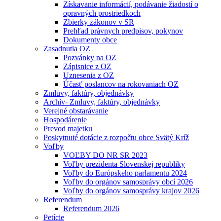
Získavanie informácií, podávanie žiadostí o
opravných prostriedkoch
Zbierky zákonov v SR
Prehľad právnych predpisov, pokynov
Dokumenty obce
Zasadnutia OZ
Pozvánky na OZ
Zápisnice z OZ
Uznesenia z OZ
Účasť poslancov na rokovaniach OZ
Zmluvy, faktúry, objednávky
Archív- Zmluvy, faktúry, objednávky
Verejné obstarávanie
Hospodárenie
Prevod majetku
Poskytnuté dotácie z rozpočtu obce Svätý Kríž
Voľby
VOĽBY DO NR SR 2023
Voľby prezidenta Slovenskej republiky
Voľby do Európskeho parlamentu 2024
Voľby do orgánov samosprávy obcí 2026
Voľby do orgánov samosprávy krajov 2026
Referendum
Referendum 2026
Petície