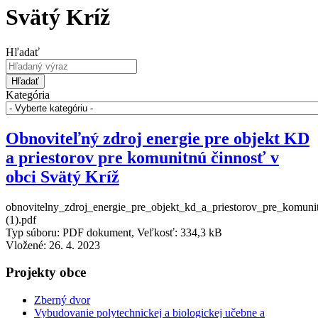
Svätý Kríž
Hľadať
Hľadať
Kategória
Obnoviteľný zdroj energie pre objekt KD
a priestorov pre komunitnú činnosť v
obci Svätý Kríž
obnovitelny_zdroj_energie_pre_objekt_kd_a_priestorov_pre_komuni
(1).pdf
Typ súboru: PDF dokument, Veľkosť: 334,3 kB
Vložené:
26. 4. 2023
Projekty obce
Zberný dvor
Vybudovanie polytechnickej a biologickej učebne a