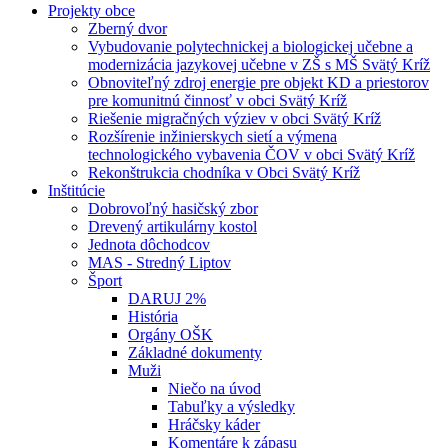
Projekty obce
Zberný dvor
Vybudovanie polytechnickej a biologickej učebne a
modernizácia jazykovej učebne v ZŠ s MŠ Svätý Kríž
Obnoviteľný zdroj energie pre objekt KD a priestorov
pre komunitnú činnosť v obci Svätý Kríž
Riešenie migračných výziev v obci Svätý Kríž
Rozšírenie inžinierskych sietí a výmena
technologického vybavenia ČOV v obci Svätý Kríž
Rekonštrukcia chodníka v Obci Svätý Kríž
Inštitúcie
Dobrovoľný hasičský zbor
Drevený artikulárny kostol
Jednota dôchodcov
MAS - Stredný Liptov
Šport
DARUJ 2%
História
Orgány OŠK
Základné dokumenty
Muži
Niečo na úvod
Tabuľky a výsledky
Hráčsky káder
Komentáre k zápasu