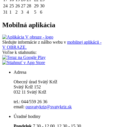
24
25
26
27
28
29
30
31
1
2
3
4
5
6
Mobilná aplikácia
Sledujte informácie z nášho webu v
mobilnej aplikácii -
V OBRAZE.
Voľne k stiahnutiu:
Adresa
Obecný úrad Svätý Kríž
Svätý Kríž 152
032 11 Svätý Kríž
tel.: 044/559 26 36
email:
ousvatykriz@svatykriz.sk
Úradné hodiny
Pondelok
7.30 - 12.00, 12.30 - 15.30