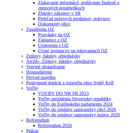
Získavanie informácií, podávanie žiadostí o
opravných prostriedkoch
Zbierky zákonov v SR
Prehľad právnych predpisov, pokynov
Dokumenty obce
Zasadnutia OZ
Pozvánky na OZ
Zápisnice z OZ
Uznesenia z OZ
Účasť poslancov na rokovaniach OZ
Zmluvy, faktúry, objednávky
Archív- Zmluvy, faktúry, objednávky
Verejné obstarávanie
Hospodárenie
Prevod majetku
Poskytnuté dotácie z rozpočtu obce Svätý Kríž
Voľby
VOĽBY DO NR SR 2023
Voľby prezidenta Slovenskej republiky
Voľby do Európskeho parlamentu 2024
Voľby do orgánov samosprávy obcí 2026
Voľby do orgánov samosprávy krajov 2026
Referendum
Referendum 2026
Petície