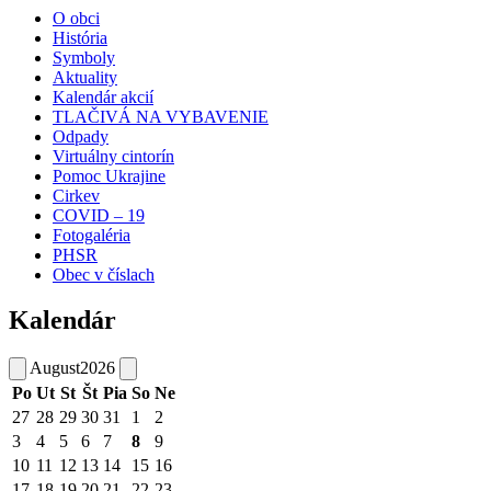
O obci
História
Symboly
Aktuality
Kalendár akcií
TLAČIVÁ NA VYBAVENIE
Odpady
Virtuálny cintorín
Pomoc Ukrajine
Cirkev
COVID – 19
Fotogaléria
PHSR
Obec v číslach
Kalendár
August
2026
Po
Ut
St
Št
Pia
So
Ne
27
28
29
30
31
1
2
3
4
5
6
7
8
9
10
11
12
13
14
15
16
17
18
19
20
21
22
23