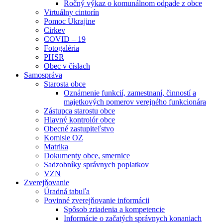
Ročný výkaz o komunálnom odpade z obce
Virtuálny cintorín
Pomoc Ukrajine
Cirkev
COVID – 19
Fotogaléria
PHSR
Obec v číslach
Samospráva
Starosta obce
Oznámenie funkcií, zamestnaní, činností a
majetkových pomerov verejného funkcionára
Zástupca starostu obce
Hlavný kontrolór obce
Obecné zastupiteľstvo
Komisie OZ
Matrika
Dokumenty obce, smernice
Sadzobníky správnych poplatkov
VZN
Zverejňovanie
Úradná tabuľa
Povinné zverejňovanie informácii
Spôsob zriadenia a kompetencie
Informácie o začatých správnych konaniach