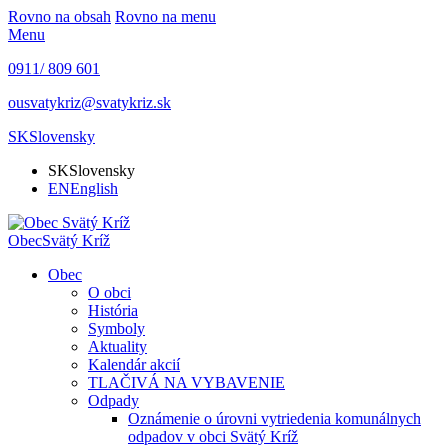
Rovno na obsah
Rovno na menu
Menu
0911/ 809 601
ousvatykriz@svatykriz.sk
SK
Slovensky
SK
Slovensky
EN
English
Obec
Svätý Kríž
Obec
O obci
História
Symboly
Aktuality
Kalendár akcií
TLAČIVÁ NA VYBAVENIE
Odpady
Oznámenie o úrovni vytriedenia komunálnych
odpadov v obci Svätý Kríž