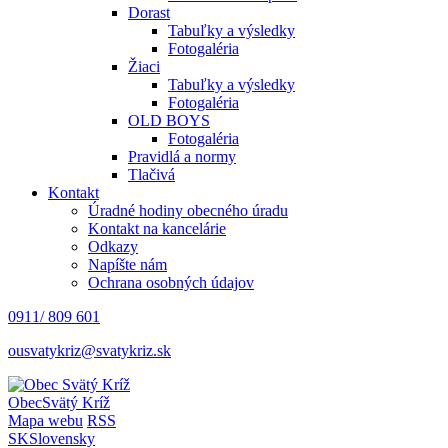
Dorast
Tabuľky a výsledky
Fotogaléria
Žiaci
Tabuľky a výsledky
Fotogaléria
OLD BOYS
Fotogaléria
Pravidlá a normy
Tlačivá
Kontakt
Úradné hodiny obecného úradu
Kontakt na kancelárie
Odkazy
Napíšte nám
Ochrana osobných údajov
0911/ 809 601
ousvatykriz@svatykriz.sk
Obec
Svätý Kríž
Mapa webu
RSS
SK
Slovensky