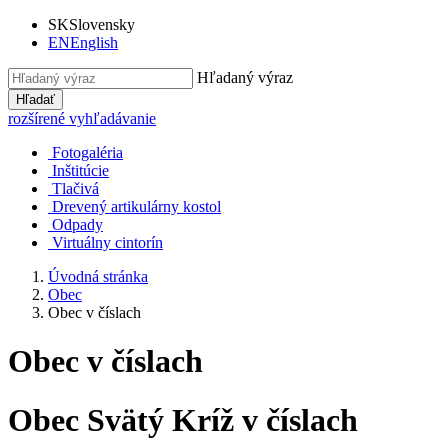
SK
Slovensky
EN
English
Hľadaný výraz
Hľadať
rozšírené vyhľadávanie
Fotogaléria
Inštitúcie
Tlačivá
Drevený artikulárny kostol
Odpady
Virtuálny cintorín
Úvodná stránka
Obec
Obec v číslach
Obec v číslach
Obec Svätý Kríž v číslach