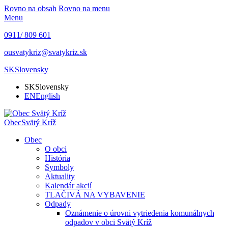
Rovno na obsah
Rovno na menu
Menu
0911/ 809 601
ousvatykriz@svatykriz.sk
SK
Slovensky
SK
Slovensky
EN
English
Obec
Svätý Kríž
Obec
O obci
História
Symboly
Aktuality
Kalendár akcií
TLAČIVÁ NA VYBAVENIE
Odpady
Oznámenie o úrovni vytriedenia komunálnych
odpadov v obci Svätý Kríž