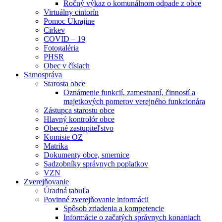
Ročný výkaz o komunálnom odpade z obce
Virtuálny cintorín
Pomoc Ukrajine
Cirkev
COVID – 19
Fotogaléria
PHSR
Obec v číslach
Samospráva
Starosta obce
Oznámenie funkcií, zamestnaní, činností a
majetkových pomerov verejného funkcionára
Zástupca starostu obce
Hlavný kontrolór obce
Obecné zastupiteľstvo
Komisie OZ
Matrika
Dokumenty obce, smernice
Sadzobníky správnych poplatkov
VZN
Zverejňovanie
Úradná tabuľa
Povinné zverejňovanie informácii
Spôsob zriadenia a kompetencie
Informácie o začatých správnych konaniach