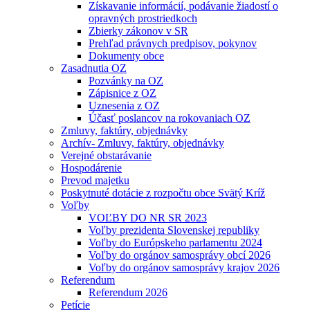
Získavanie informácií, podávanie žiadostí o
opravných prostriedkoch
Zbierky zákonov v SR
Prehľad právnych predpisov, pokynov
Dokumenty obce
Zasadnutia OZ
Pozvánky na OZ
Zápisnice z OZ
Uznesenia z OZ
Účasť poslancov na rokovaniach OZ
Zmluvy, faktúry, objednávky
Archív- Zmluvy, faktúry, objednávky
Verejné obstarávanie
Hospodárenie
Prevod majetku
Poskytnuté dotácie z rozpočtu obce Svätý Kríž
Voľby
VOĽBY DO NR SR 2023
Voľby prezidenta Slovenskej republiky
Voľby do Európskeho parlamentu 2024
Voľby do orgánov samosprávy obcí 2026
Voľby do orgánov samosprávy krajov 2026
Referendum
Referendum 2026
Petície