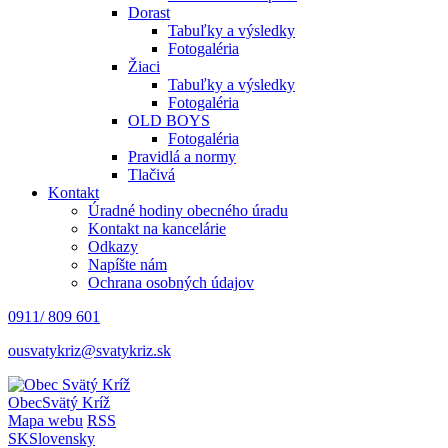
Dorast
Tabuľky a výsledky
Fotogaléria
Žiaci
Tabuľky a výsledky
Fotogaléria
OLD BOYS
Fotogaléria
Pravidlá a normy
Tlačivá
Kontakt
Úradné hodiny obecného úradu
Kontakt na kancelárie
Odkazy
Napíšte nám
Ochrana osobných údajov
0911/ 809 601
ousvatykriz@svatykriz.sk
Obec
Svätý Kríž
Mapa webu
RSS
SK
Slovensky