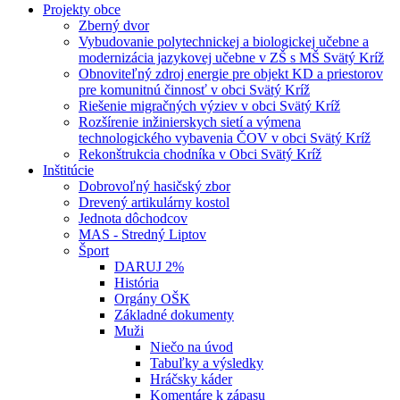
Projekty obce
Zberný dvor
Vybudovanie polytechnickej a biologickej učebne a
modernizácia jazykovej učebne v ZŠ s MŠ Svätý Kríž
Obnoviteľný zdroj energie pre objekt KD a priestorov
pre komunitnú činnosť v obci Svätý Kríž
Riešenie migračných výziev v obci Svätý Kríž
Rozšírenie inžinierskych sietí a výmena
technologického vybavenia ČOV v obci Svätý Kríž
Rekonštrukcia chodníka v Obci Svätý Kríž
Inštitúcie
Dobrovoľný hasičský zbor
Drevený artikulárny kostol
Jednota dôchodcov
MAS - Stredný Liptov
Šport
DARUJ 2%
História
Orgány OŠK
Základné dokumenty
Muži
Niečo na úvod
Tabuľky a výsledky
Hráčsky káder
Komentáre k zápasu