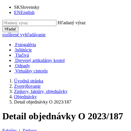
SK
Slovensky
EN
English
Hľadaný výraz
Hľadať
rozšírené vyhľadávanie
Fotogaléria
Inštitúcie
Tlačivá
Drevený artikulárny kostol
Odpady
Virtuálny cintorín
Úvodná stránka
Zverejňovanie
Zmluvy, faktúry, objednávky
Objednávky
Detail objednávky O 2023/187
Detail objednávky O 2023/187
Faktúry
|
Zmluvy