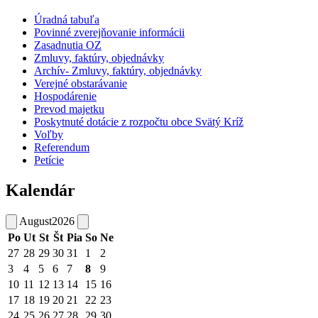
Úradná tabuľa
Povinné zverejňovanie informácii
Zasadnutia OZ
Zmluvy, faktúry, objednávky
Archív- Zmluvy, faktúry, objednávky
Verejné obstarávanie
Hospodárenie
Prevod majetku
Poskytnuté dotácie z rozpočtu obce Svätý Kríž
Voľby
Referendum
Petície
Kalendár
August
2026
Po
Ut
St
Št
Pia
So
Ne
27
28
29
30
31
1
2
3
4
5
6
7
8
9
10
11
12
13
14
15
16
17
18
19
20
21
22
23
24
25
26
27
28
29
30