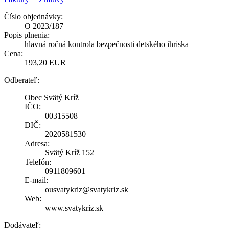
Číslo objednávky:
O 2023/187
Popis plnenia:
hlavná ročná kontrola bezpečnosti detského ihriska
Cena:
193,20 EUR
Odberateľ:
Obec Svätý Kríž
IČO:
00315508
DIČ:
2020581530
Adresa:
Svätý Kríž 152
Telefón:
0911809601
E-mail:
ousvatykriz@svatykriz.sk
Web:
www.svatykriz.sk
Dodávateľ: