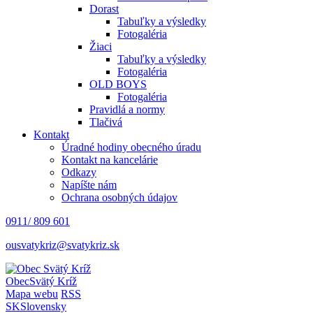
Dorast
Tabuľky a výsledky
Fotogaléria
Žiaci
Tabuľky a výsledky
Fotogaléria
OLD BOYS
Fotogaléria
Pravidlá a normy
Tlačivá
Kontakt
Úradné hodiny obecného úradu
Kontakt na kancelárie
Odkazy
Napíšte nám
Ochrana osobných údajov
0911/ 809 601
ousvatykriz@svatykriz.sk
Obec
Svätý Kríž
Mapa webu
RSS
SK
Slovensky