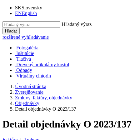
SK
Slovensky
EN
English
Hľadaný výraz
Hľadať
rozšírené vyhľadávanie
Fotogaléria
Inštitúcie
Tlačivá
Drevený artikulárny kostol
Odpady
Virtuálny cintorín
Úvodná stránka
Zverejňovanie
Zmluvy, faktúry, objednávky
Objednávky
Detail objednávky O 2023/137
Detail objednávky O 2023/137
Faktúry
|
Zmluvy