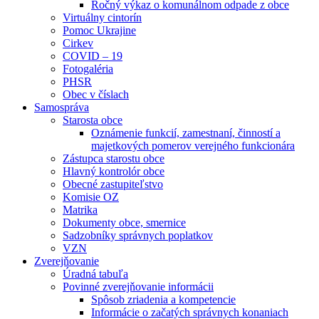
Ročný výkaz o komunálnom odpade z obce
Virtuálny cintorín
Pomoc Ukrajine
Cirkev
COVID – 19
Fotogaléria
PHSR
Obec v číslach
Samospráva
Starosta obce
Oznámenie funkcií, zamestnaní, činností a
majetkových pomerov verejného funkcionára
Zástupca starostu obce
Hlavný kontrolór obce
Obecné zastupiteľstvo
Komisie OZ
Matrika
Dokumenty obce, smernice
Sadzobníky správnych poplatkov
VZN
Zverejňovanie
Úradná tabuľa
Povinné zverejňovanie informácii
Spôsob zriadenia a kompetencie
Informácie o začatých správnych konaniach