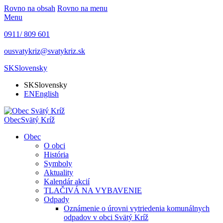
Rovno na obsah
Rovno na menu
Menu
0911/ 809 601
ousvatykriz@svatykriz.sk
SK
Slovensky
SK
Slovensky
EN
English
Obec
Svätý Kríž
Obec
O obci
História
Symboly
Aktuality
Kalendár akcií
TLAČIVÁ NA VYBAVENIE
Odpady
Oznámenie o úrovni vytriedenia komunálnych
odpadov v obci Svätý Kríž