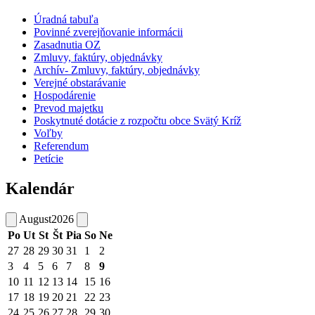
Úradná tabuľa
Povinné zverejňovanie informácii
Zasadnutia OZ
Zmluvy, faktúry, objednávky
Archív- Zmluvy, faktúry, objednávky
Verejné obstarávanie
Hospodárenie
Prevod majetku
Poskytnuté dotácie z rozpočtu obce Svätý Kríž
Voľby
Referendum
Petície
Kalendár
August
2026
Po
Ut
St
Št
Pia
So
Ne
27
28
29
30
31
1
2
3
4
5
6
7
8
9
10
11
12
13
14
15
16
17
18
19
20
21
22
23
24
25
26
27
28
29
30