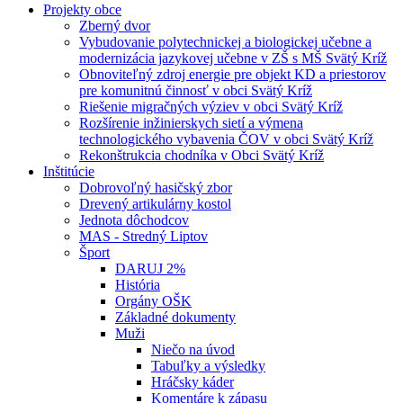
Projekty obce
Zberný dvor
Vybudovanie polytechnickej a biologickej učebne a
modernizácia jazykovej učebne v ZŠ s MŠ Svätý Kríž
Obnoviteľný zdroj energie pre objekt KD a priestorov
pre komunitnú činnosť v obci Svätý Kríž
Riešenie migračných výziev v obci Svätý Kríž
Rozšírenie inžinierskych sietí a výmena
technologického vybavenia ČOV v obci Svätý Kríž
Rekonštrukcia chodníka v Obci Svätý Kríž
Inštitúcie
Dobrovoľný hasičský zbor
Drevený artikulárny kostol
Jednota dôchodcov
MAS - Stredný Liptov
Šport
DARUJ 2%
História
Orgány OŠK
Základné dokumenty
Muži
Niečo na úvod
Tabuľky a výsledky
Hráčsky káder
Komentáre k zápasu