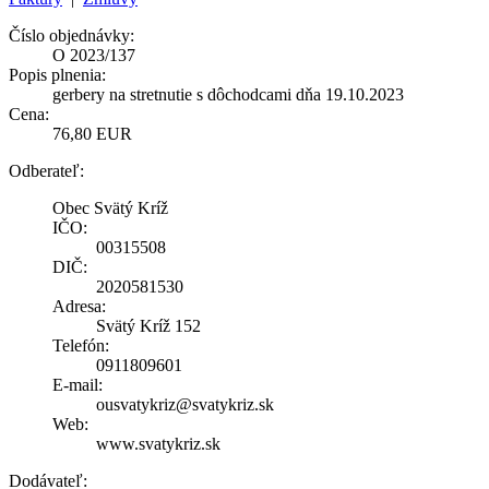
Číslo objednávky:
O 2023/137
Popis plnenia:
gerbery na stretnutie s dôchodcami dňa 19.10.2023
Cena:
76,80 EUR
Odberateľ:
Obec Svätý Kríž
IČO:
00315508
DIČ:
2020581530
Adresa:
Svätý Kríž 152
Telefón:
0911809601
E-mail:
ousvatykriz@svatykriz.sk
Web:
www.svatykriz.sk
Dodávateľ: