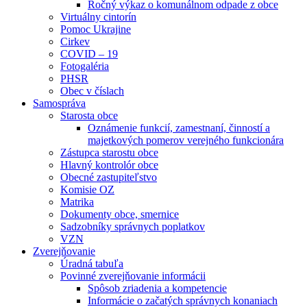
Ročný výkaz o komunálnom odpade z obce
Virtuálny cintorín
Pomoc Ukrajine
Cirkev
COVID – 19
Fotogaléria
PHSR
Obec v číslach
Samospráva
Starosta obce
Oznámenie funkcií, zamestnaní, činností a
majetkových pomerov verejného funkcionára
Zástupca starostu obce
Hlavný kontrolór obce
Obecné zastupiteľstvo
Komisie OZ
Matrika
Dokumenty obce, smernice
Sadzobníky správnych poplatkov
VZN
Zverejňovanie
Úradná tabuľa
Povinné zverejňovanie informácii
Spôsob zriadenia a kompetencie
Informácie o začatých správnych konaniach