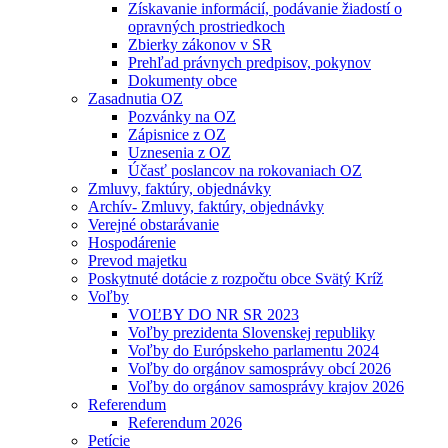
Získavanie informácií, podávanie žiadostí o
opravných prostriedkoch
Zbierky zákonov v SR
Prehľad právnych predpisov, pokynov
Dokumenty obce
Zasadnutia OZ
Pozvánky na OZ
Zápisnice z OZ
Uznesenia z OZ
Účasť poslancov na rokovaniach OZ
Zmluvy, faktúry, objednávky
Archív- Zmluvy, faktúry, objednávky
Verejné obstarávanie
Hospodárenie
Prevod majetku
Poskytnuté dotácie z rozpočtu obce Svätý Kríž
Voľby
VOĽBY DO NR SR 2023
Voľby prezidenta Slovenskej republiky
Voľby do Európskeho parlamentu 2024
Voľby do orgánov samosprávy obcí 2026
Voľby do orgánov samosprávy krajov 2026
Referendum
Referendum 2026
Petície