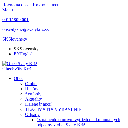
Rovno na obsah
Rovno na menu
Menu
0911/ 809 601
ousvatykriz@svatykriz.sk
SK
Slovensky
SK
Slovensky
EN
English
Obec
Svätý Kríž
Obec
O obci
História
Symboly
Aktuality
Kalendár akcií
TLAČIVÁ NA VYBAVENIE
Odpady
Oznámenie o úrovni vytriedenia komunálnych
odpadov v obci Svätý Kríž