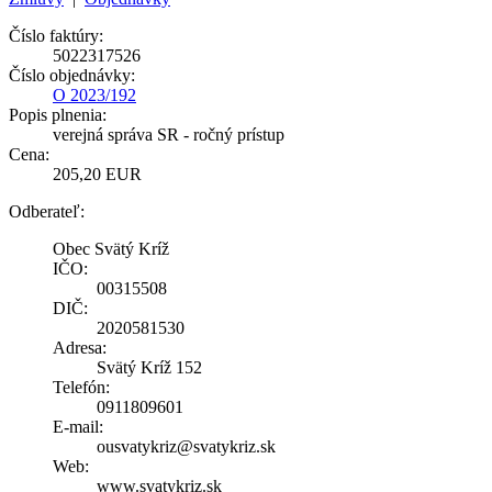
Číslo faktúry:
5022317526
Číslo objednávky:
O 2023/192
Popis plnenia:
verejná správa SR - ročný prístup
Cena:
205,20 EUR
Odberateľ:
Obec Svätý Kríž
IČO:
00315508
DIČ:
2020581530
Adresa:
Svätý Kríž 152
Telefón:
0911809601
E-mail:
ousvatykriz@svatykriz.sk
Web:
www.svatykriz.sk