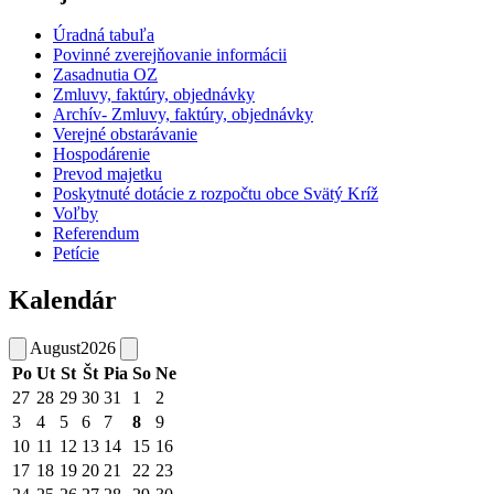
Úradná tabuľa
Povinné zverejňovanie informácii
Zasadnutia OZ
Zmluvy, faktúry, objednávky
Archív- Zmluvy, faktúry, objednávky
Verejné obstarávanie
Hospodárenie
Prevod majetku
Poskytnuté dotácie z rozpočtu obce Svätý Kríž
Voľby
Referendum
Petície
Kalendár
August
2026
Po
Ut
St
Št
Pia
So
Ne
27
28
29
30
31
1
2
3
4
5
6
7
8
9
10
11
12
13
14
15
16
17
18
19
20
21
22
23