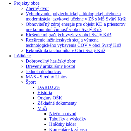
Projekty obce
Zberný dvor
Vybudovanie polytechnickej a biologickej učebne a
modernizácia jazykovej učebne v ZŠ s MŠ Svätý Kríž
Obnoviteľný zdroj energie pre objekt KD a priestorov
pre komunitnú činnosť v obci Svätý Kríž
Riešenie migračných výziev v obci Svätý Kríž
Rozšírenie inžinierskych sietí a výmena
technologického vybavenia ČOV v obci Svätý Kríž
Rekonštrukcia chodníka v Obci Svätý Kríž
Inštitúcie
Dobrovoľný hasičský zbor
Drevený artikulárny kostol
Jednota dôchodcov
MAS - Stredný Liptov
Šport
DARUJ 2%
História
Orgány OŠK
Základné dokumenty
Muži
Niečo na úvod
Tabuľky a výsledky
Hráčsky káder
Komentáre k zápasu