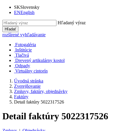
SK
Slovensky
EN
English
Hľadaný výraz
Hľadať
rozšírené vyhľadávanie
Fotogaléria
Inštitúcie
Tlačivá
Drevený artikulárny kostol
Odpady
Virtuálny cintorín
Úvodná stránka
Zverejňovanie
Zmluvy, faktúry, objednávky
Faktúry
Detail faktúry 5022317526
Detail faktúry 5022317526
Zmluvy
|
Objednávky