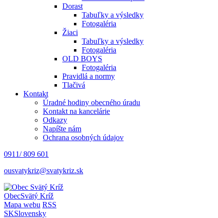
Dorast
Tabuľky a výsledky
Fotogaléria
Žiaci
Tabuľky a výsledky
Fotogaléria
OLD BOYS
Fotogaléria
Pravidlá a normy
Tlačivá
Kontakt
Úradné hodiny obecného úradu
Kontakt na kancelárie
Odkazy
Napíšte nám
Ochrana osobných údajov
0911/ 809 601
ousvatykriz@svatykriz.sk
Obec
Svätý Kríž
Mapa webu
RSS
SK
Slovensky