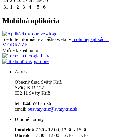
24
25
26
27
28
29
30
31
1
2
3
4
5
6
Mobilná aplikácia
Sledujte informácie z nášho webu v
mobilnej aplikácii -
V OBRAZE.
Voľne k stiahnutiu:
Adresa
Obecný úrad Svätý Kríž
Svätý Kríž 152
032 11 Svätý Kríž
tel.: 044/559 26 36
email:
ousvatykriz@svatykriz.sk
Úradné hodiny
Pondelok
7.30 - 12.00, 12.30 - 15.30
Utorok
7.30 - 12.00, 12.30 - 15.30