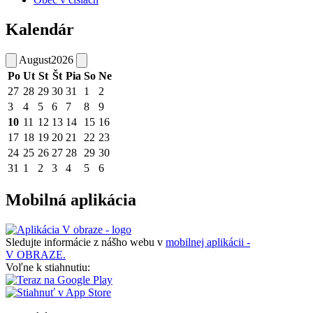
Kalendár
August
2026
Po
Ut
St
Št
Pia
So
Ne
27
28
29
30
31
1
2
3
4
5
6
7
8
9
10
11
12
13
14
15
16
17
18
19
20
21
22
23
24
25
26
27
28
29
30
31
1
2
3
4
5
6
Mobilná aplikácia
Sledujte informácie z nášho webu v
mobilnej aplikácii -
V OBRAZE.
Voľne k stiahnutiu: