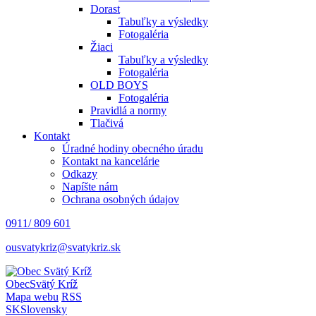
Dorast
Tabuľky a výsledky
Fotogaléria
Žiaci
Tabuľky a výsledky
Fotogaléria
OLD BOYS
Fotogaléria
Pravidlá a normy
Tlačivá
Kontakt
Úradné hodiny obecného úradu
Kontakt na kancelárie
Odkazy
Napíšte nám
Ochrana osobných údajov
0911/ 809 601
ousvatykriz@svatykriz.sk
Obec
Svätý Kríž
Mapa webu
RSS
SK
Slovensky