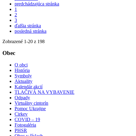
predchádzajúca stránka
1
2
3
ďalšia stránka
posledná stránka
Zobrazené
1
-
20
z 198
Obec
O obci
História
Symboly
Aktuality
Kalendár akcií
TLAČIVÁ NA VYBAVENIE
Odpady
Virtuálny cintorín
Pomoc Ukrajine
Cirkev
COVID – 19
Fotogaléria
PHSR
Obec v číslach