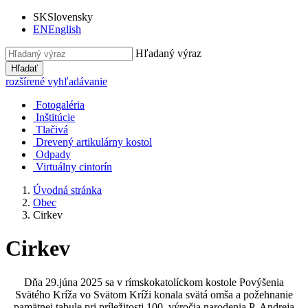
SK
Slovensky
EN
English
Hľadaný výraz
Hľadať
rozšírené vyhľadávanie
Fotogaléria
Inštitúcie
Tlačivá
Drevený artikulárny kostol
Odpady
Virtuálny cintorín
Úvodná stránka
Obec
Cirkev
Cirkev
Dňa 29.júna 2025 sa v rímskokatolíckom kostole Povýšenia
Svätého Kríža vo Svätom Kríži konala svätá omša a požehnanie
pamätnej tabule pri príležitosti 100. výročia narodenia P. Andreja