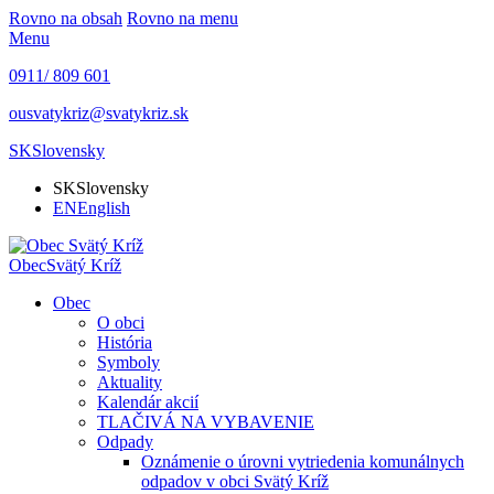
Rovno na obsah
Rovno na menu
Menu
0911/ 809 601
ousvatykriz@svatykriz.sk
SK
Slovensky
SK
Slovensky
EN
English
Obec
Svätý Kríž
Obec
O obci
História
Symboly
Aktuality
Kalendár akcií
TLAČIVÁ NA VYBAVENIE
Odpady
Oznámenie o úrovni vytriedenia komunálnych
odpadov v obci Svätý Kríž