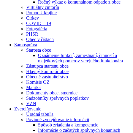
Ročný výkaz o komunálnom odpade z obce
Virtuálny cintorín
Pomoc Ukrajine
Cirkev
COVID – 19
Fotogaléria
PHSR
Obec v číslach
Samospráva
Starosta obce
Oznámenie funkcií, zamestnaní, činností a
majetkových pomerov verejného funkcionára
Zástupca starostu obce
Hlavný kontrolór obce
Obecné zastupiteľstvo
Komisie OZ
Matrika
Dokumenty obce, smernice
Sadzobníky správnych poplatkov
VZN
Zverejňovanie
Úradná tabuľa
Povinné zverejňovanie informácii
Spôsob zriadenia a kompetencie
Informácie o začatých správnych konaniach