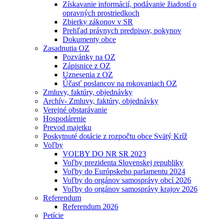
Získavanie informácií, podávanie žiadostí o
opravných prostriedkoch
Zbierky zákonov v SR
Prehľad právnych predpisov, pokynov
Dokumenty obce
Zasadnutia OZ
Pozvánky na OZ
Zápisnice z OZ
Uznesenia z OZ
Účasť poslancov na rokovaniach OZ
Zmluvy, faktúry, objednávky
Archív- Zmluvy, faktúry, objednávky
Verejné obstarávanie
Hospodárenie
Prevod majetku
Poskytnuté dotácie z rozpočtu obce Svätý Kríž
Voľby
VOĽBY DO NR SR 2023
Voľby prezidenta Slovenskej republiky
Voľby do Európskeho parlamentu 2024
Voľby do orgánov samosprávy obcí 2026
Voľby do orgánov samosprávy krajov 2026
Referendum
Referendum 2026
Petície