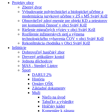
Projekty obce
Zberný dvor
Vybudovanie polytechnickej a biologickej učebne a
modernizácia jazykovej učebne v ZŠ s MŠ Svätý Kríž
Obnoviteľný zdroj energie pre objekt KD a priestorov
pre komunitnú činnosť v obci Svätý Kríž
Riešenie migračných výziev v obci Svätý Kríž
Rozšírenie inžinierskych sietí a výmena
technologického vybavenia ČOV v obci Svätý Kríž
Rekonštrukcia chodníka v Obci Svätý Kríž
Inštitúcie
Dobrovoľný hasičský zbor
Drevený artikulárny kostol
Jednota dôchodcov
MAS - Stredný Liptov
Šport
DARUJ 2%
História
Orgány OŠK
Základné dokumenty
Muži
Niečo na úvod
Tabuľky a výsledky
Hráčsky káder
Komentáre k zápasu