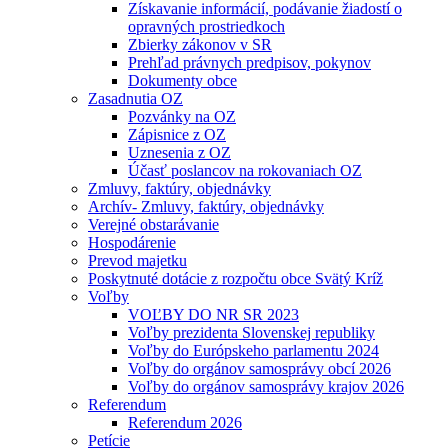
Získavanie informácií, podávanie žiadostí o
opravných prostriedkoch
Zbierky zákonov v SR
Prehľad právnych predpisov, pokynov
Dokumenty obce
Zasadnutia OZ
Pozvánky na OZ
Zápisnice z OZ
Uznesenia z OZ
Účasť poslancov na rokovaniach OZ
Zmluvy, faktúry, objednávky
Archív- Zmluvy, faktúry, objednávky
Verejné obstarávanie
Hospodárenie
Prevod majetku
Poskytnuté dotácie z rozpočtu obce Svätý Kríž
Voľby
VOĽBY DO NR SR 2023
Voľby prezidenta Slovenskej republiky
Voľby do Európskeho parlamentu 2024
Voľby do orgánov samosprávy obcí 2026
Voľby do orgánov samosprávy krajov 2026
Referendum
Referendum 2026
Petície