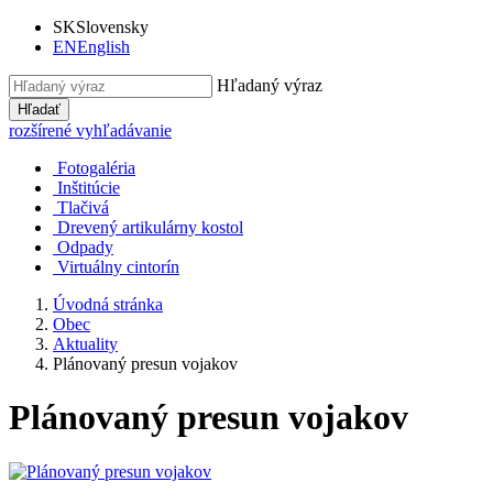
SK
Slovensky
EN
English
Hľadaný výraz
Hľadať
rozšírené vyhľadávanie
Fotogaléria
Inštitúcie
Tlačivá
Drevený artikulárny kostol
Odpady
Virtuálny cintorín
Úvodná stránka
Obec
Aktuality
Plánovaný presun vojakov
Plánovaný presun vojakov