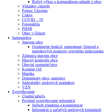
Ročný výkaz o komunálnom odpade z obce
Virtuálny cintorín
Pomoc Ukrajine
Cirkev
COVID – 19
Fotogaléria
PHSR
Obec v číslach
Samospráva
Starosta obce
Oznámenie funkcií, zamestnaní, činností a
majetkových pomerov verejného funkcionára
Zástupca starostu obce
Hlavný kontrolór obce
Obecné zastupiteľstvo
Komisie OZ
Matrika
Dokumenty obce, smernice
Sadzobníky správnych poplatkov
VZN
Zverejňovanie
Úradná tabuľa
Povinné zverejňovanie informácii
Spôsob zriadenia a kompetencie
Informácie o začatých správnych konaniach