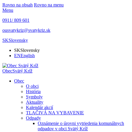
Rovno na obsah
Rovno na menu
Menu
0911/ 809 601
ousvatykriz@svatykriz.sk
SK
Slovensky
SK
Slovensky
EN
English
Obec
Svätý Kríž
Obec
O obci
História
Symboly
Aktuality
Kalendár akcií
TLAČIVÁ NA VYBAVENIE
Odpady
Oznámenie o úrovni vytriedenia komunálnych
odpadov v obci Svätý Kríž