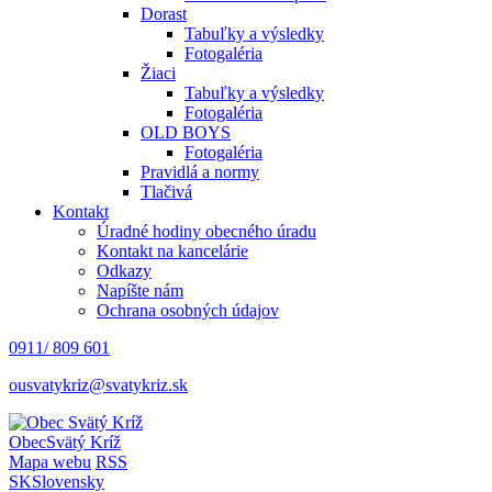
Dorast
Tabuľky a výsledky
Fotogaléria
Žiaci
Tabuľky a výsledky
Fotogaléria
OLD BOYS
Fotogaléria
Pravidlá a normy
Tlačivá
Kontakt
Úradné hodiny obecného úradu
Kontakt na kancelárie
Odkazy
Napíšte nám
Ochrana osobných údajov
0911/ 809 601
ousvatykriz@svatykriz.sk
Obec
Svätý Kríž
Mapa webu
RSS
SK
Slovensky