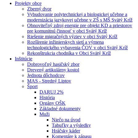
Projekty obce
Zberný dvor
Vybudovanie polytechnickej a biologickej učebne a
modernizácia jazykovej učebne v ZŠ s MŠ Svätý Kríž
Obnoviteľný zdroj energie pre objekt KD a priestorov
pre komunitnú činnosť v obci Svätý Kríž
Riešenie migračných výziev v obci Svätý Kríž
Rozšírenie inžinierskych sietí a výmena
technologického vybavenia ČOV v obci Svätý Kríž
Rekonštrukcia chodníka v Obci Svätý Kríž
Inštitúcie
Dobrovoľný hasičský zbor
Drevený artikulárny kostol
Jednota dôchodcov
MAS - Stredný Liptov
Šport
DARUJ 2%
História
Orgány OŠK
Základné dokumenty
Muži
Niečo na úvod
Tabuľky a výsledky
Hráčsky káder
Komentáre k zápasu