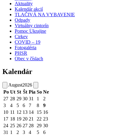
Aktuality
Kalendár akcií
TLAČIVÁ NA VYBAVENIE
Odpady
Virtuálny cintorín
Pomoc Ukrajine
Cirkev
COVID – 19
Fotogaléria
PHSR
Obec v číslach
Kalendár
August
2026
Po
Ut
St
Št
Pia
So
Ne
27
28
29
30
31
1
2
3
4
5
6
7
8
9
10
11
12
13
14
15
16
17
18
19
20
21
22
23
24
25
26
27
28
29
30
31
1
2
3
4
5
6