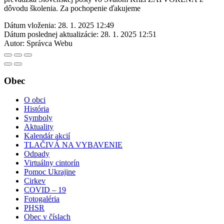
dôvodu školenia. Za pochopenie ďakujeme
Dátum vloženia:
28. 1. 2025 12:49
Dátum poslednej aktualizácie:
28. 1. 2025 12:51
Autor:
Správca Webu
Obec
O obci
História
Symboly
Aktuality
Kalendár akcií
TLAČIVÁ NA VYBAVENIE
Odpady
Virtuálny cintorín
Pomoc Ukrajine
Cirkev
COVID – 19
Fotogaléria
PHSR
Obec v číslach