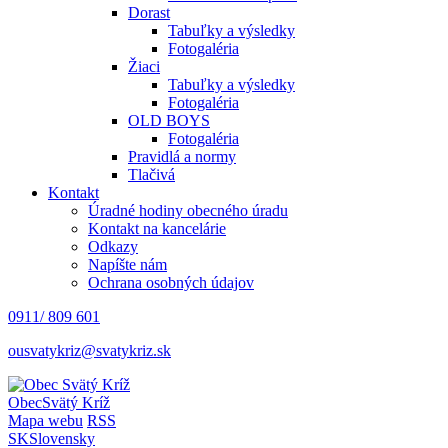
Dorast
Tabuľky a výsledky
Fotogaléria
Žiaci
Tabuľky a výsledky
Fotogaléria
OLD BOYS
Fotogaléria
Pravidlá a normy
Tlačivá
Kontakt
Úradné hodiny obecného úradu
Kontakt na kancelárie
Odkazy
Napíšte nám
Ochrana osobných údajov
0911/ 809 601
ousvatykriz@svatykriz.sk
Obec
Svätý Kríž
Mapa webu
RSS
SK
Slovensky