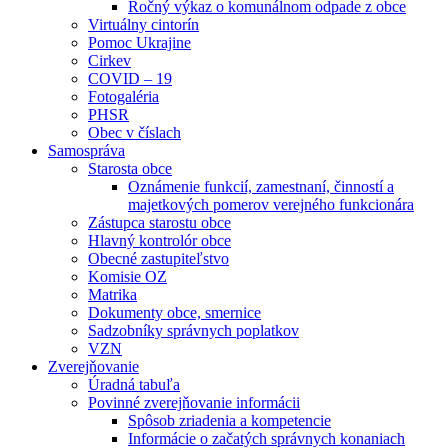
Ročný výkaz o komunálnom odpade z obce
Virtuálny cintorín
Pomoc Ukrajine
Cirkev
COVID – 19
Fotogaléria
PHSR
Obec v číslach
Samospráva
Starosta obce
Oznámenie funkcií, zamestnaní, činností a
majetkových pomerov verejného funkcionára
Zástupca starostu obce
Hlavný kontrolór obce
Obecné zastupiteľstvo
Komisie OZ
Matrika
Dokumenty obce, smernice
Sadzobníky správnych poplatkov
VZN
Zverejňovanie
Úradná tabuľa
Povinné zverejňovanie informácii
Spôsob zriadenia a kompetencie
Informácie o začatých správnych konaniach