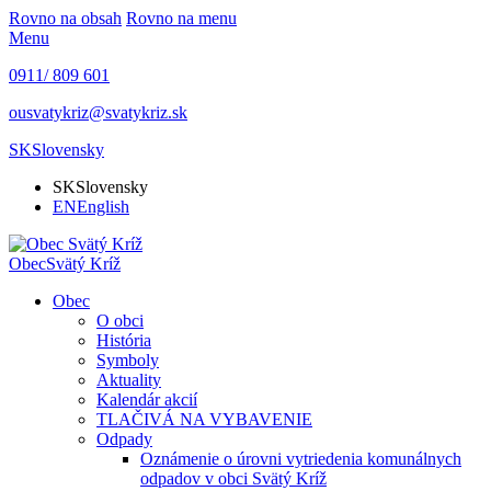
Rovno na obsah
Rovno na menu
Menu
0911/ 809 601
ousvatykriz@svatykriz.sk
SK
Slovensky
SK
Slovensky
EN
English
Obec
Svätý Kríž
Obec
O obci
História
Symboly
Aktuality
Kalendár akcií
TLAČIVÁ NA VYBAVENIE
Odpady
Oznámenie o úrovni vytriedenia komunálnych
odpadov v obci Svätý Kríž