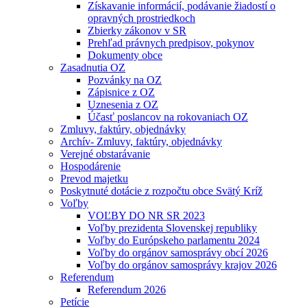
Získavanie informácií, podávanie žiadostí o
opravných prostriedkoch
Zbierky zákonov v SR
Prehľad právnych predpisov, pokynov
Dokumenty obce
Zasadnutia OZ
Pozvánky na OZ
Zápisnice z OZ
Uznesenia z OZ
Účasť poslancov na rokovaniach OZ
Zmluvy, faktúry, objednávky
Archív- Zmluvy, faktúry, objednávky
Verejné obstarávanie
Hospodárenie
Prevod majetku
Poskytnuté dotácie z rozpočtu obce Svätý Kríž
Voľby
VOĽBY DO NR SR 2023
Voľby prezidenta Slovenskej republiky
Voľby do Európskeho parlamentu 2024
Voľby do orgánov samosprávy obcí 2026
Voľby do orgánov samosprávy krajov 2026
Referendum
Referendum 2026
Petície