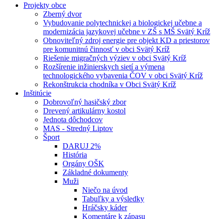
Projekty obce
Zberný dvor
Vybudovanie polytechnickej a biologickej učebne a
modernizácia jazykovej učebne v ZŠ s MŠ Svätý Kríž
Obnoviteľný zdroj energie pre objekt KD a priestorov
pre komunitnú činnosť v obci Svätý Kríž
Riešenie migračných výziev v obci Svätý Kríž
Rozšírenie inžinierskych sietí a výmena
technologického vybavenia ČOV v obci Svätý Kríž
Rekonštrukcia chodníka v Obci Svätý Kríž
Inštitúcie
Dobrovoľný hasičský zbor
Drevený artikulárny kostol
Jednota dôchodcov
MAS - Stredný Liptov
Šport
DARUJ 2%
História
Orgány OŠK
Základné dokumenty
Muži
Niečo na úvod
Tabuľky a výsledky
Hráčsky káder
Komentáre k zápasu