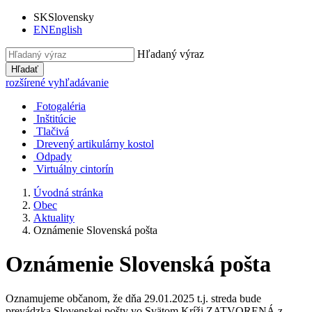
SK
Slovensky
EN
English
Hľadaný výraz
Hľadať
rozšírené vyhľadávanie
Fotogaléria
Inštitúcie
Tlačivá
Drevený artikulárny kostol
Odpady
Virtuálny cintorín
Úvodná stránka
Obec
Aktuality
Oznámenie Slovenská pošta
Oznámenie Slovenská pošta
Oznamujeme občanom, že dňa 29.01.2025 t.j. streda bude
prevádzka Slovenskej pošty vo Svätom Kríži ZATVORENÁ z