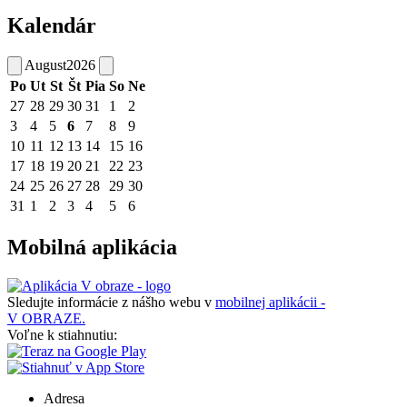
Kalendár
August
2026
Po
Ut
St
Št
Pia
So
Ne
27
28
29
30
31
1
2
3
4
5
6
7
8
9
10
11
12
13
14
15
16
17
18
19
20
21
22
23
24
25
26
27
28
29
30
31
1
2
3
4
5
6
Mobilná aplikácia
Sledujte informácie z nášho webu v
mobilnej aplikácii -
V OBRAZE.
Voľne k stiahnutiu:
Adresa